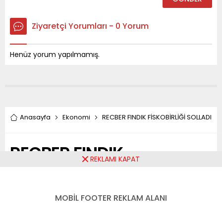
Ziyaretçi Yorumları - 0 Yorum
Henüz yorum yapılmamış.
Anasayfa
Ekonomi
RECBER FINDIK FİSKOBİRLİĞİ SOLLADI
RECBER FINDIK
REKLAMI KAPAT
FİSKOBİRLİĞİ SOLLADI
MOBİL FOOTER REKLAM ALANI
Paylaş
Tweetle
Gönder