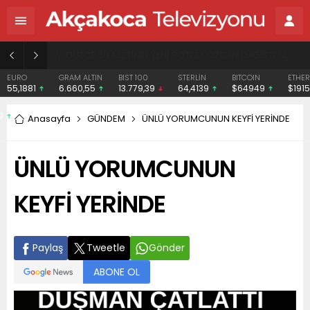
BAŞHEKİME “SONAY” DEMEK SUÇ DUYURUSU OLDU
EURO
GRAM ALTIN
BIST 100
STERLİN
BITCOIN
ETHER
55,1881
6.660,55
13.779,39
64,4139
$64949
$1915.
Anasayfa
GÜNDEM
ÜNLÜ YORUMCUNUN KEYFİ YERİNDE
ÜNLÜ YORUMCUNUN
KEYFİ YERİNDE
Paylaş
Tweetle
Gönder
ABONE OL