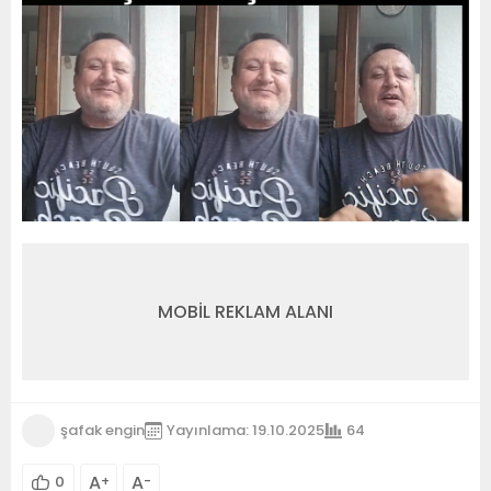
MOBİL REKLAM ALANI
şafak engin
Yayınlama: 19.10.2025
64
A
A
0
+
-