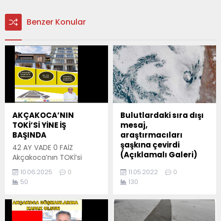
Benzer Konular
AKÇAKOCA’NIN
Bulutlardaki sıra dışı
TOKİ’Sİ YİNE İŞ
mesaj,
BAŞINDA
araştırmacıları
şaşkına çevirdi
42 AY VADE 0 FAİZ
(Açıklamalı Galeri)
Akçakoca’nın TOKİ’si
olarak bilinen Pandul
Bu alana eklemiş
10.06.2025
0
11.05.2022
0
İnşaat, sahibi Abdulkadir
olduğunuz haberle ilgili
50
130
Pandul ile birlikte yeni
kısa bir özet bilgisi
projeleriyle dikkat çekiyor.
ekleyebilirsiniz. Bu metin
Akçakoca’da yürütülen
yazı düzenleme
projeler, hem yerel halkın
sayfasında "Özet"