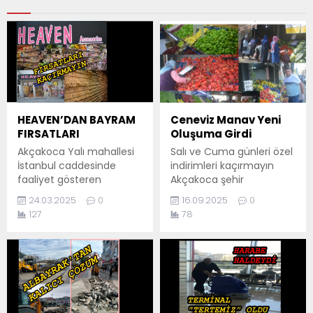
HEAVEN’DAN BAYRAM
Ceneviz Manav Yeni
FIRSATLARI
Oluşuma Girdi
Akçakoca Yalı mahallesi
Salı ve Cuma günleri özel
İstanbul caddesinde
indirimleri kaçırmayın
faaliyet gösteren
Akçakoca şehir
“HEAVEN” bayram ‘da
merkezinde hizmet veren
24.03.2025
0
16.09.2025
0
sürpriz indirimlerle
Ceneviz Manav, Esentepe
127
78
sizlerle… HEAVEN’dan
Mahallesi’ndeki manav ile
çocuk bayramlık
kesinlikle hiçbir ilişkisi
kıyafetleri arasından en
olmadığını duyurdu. Daha
uygun seçenekleri
önce Esentepe
belirleyin ve bayramda
Mahallesi’nde faaliyet
şıklığınızla göz kamaştırın.
gösteren Ceneviz Manav,
Ayrıca bayanlara özel süs
yeni oluşumuyla birlikte