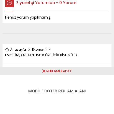
Ziyaretçi Yorumları - 0 Yorum
Henüz yorum yapılmamış.
Anasayfa
Ekonomi
EMOB İNŞAAT’TAN FINDIK ÜRETİCİLERİNE MÜJDE
EMOB İNŞAAT’TAN FINDIK
REKLAMI KAPAT
ÜRETİCİLERİNE MÜJDE
MOBİL FOOTER REKLAM ALANI
Paylaş
Tweetle
Gönder
ABONE OL