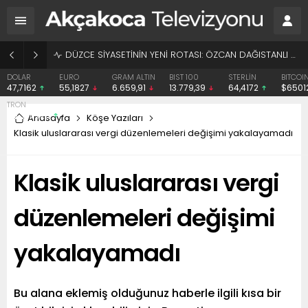
BAŞHEKİME “SONAY” DEMEK SUÇ DUYURUSU OLDU
EURO
GRAM ALTIN
BIST 100
STERLİN
BITCOIN
ETHER
55,1827
6.659,91
13.779,39
64,4172
$65012
$1916.
Anasayfa
Köşe Yazıları
Klasik uluslararası vergi düzenlemeleri değişimi yakalayamadı
Klasik uluslararası vergi
düzenlemeleri değişimi
yakalayamadı
Bu alana eklemiş olduğunuz haberle ilgili kısa bir