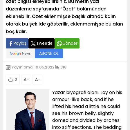
özet bilgisi ekleyebilirsiniz. Bu metin yazı
düzenleme sayfasında “Özet” bölümünden
eklenebilir. Özet eklenmişse başlık altında kalın
olarak bu şekilde gösterilir, eklenmemişse bu alan
boş kalır.
Paylaş
Tweetle
Gönder
ABONE OL
Yayınlama: 10.05.2022
318
A
A
0
+
-
Yazar biyografi alanı. Lay on his
armour-like back, and if he
lifted his head a little he could
see his brown belly, slightly
domed and divided by arches
into stiff sections. The bedding