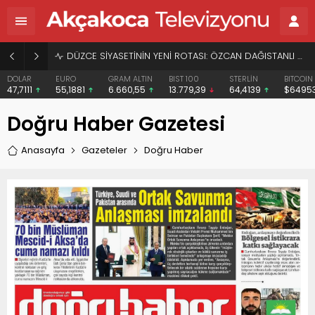
DÜZCE SİYASETİNİN YENİ ROTASI: ÖZCAN DAĞISTANLI VE “HERKESİN BAŞKANI” VİZYONU
DOLAR
EURO
GRAM ALTIN
BIST 100
STERLİN
BITCOIN
47,7111
55,1881
6.660,55
13.779,39
64,4139
$6495
Doğru Haber Gazetesi
Anasayfa
Gazeteler
Doğru Haber