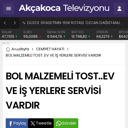
BAŞHEKİME “SONAY” DEMEK SUÇ DUYURUSU OLDU
EURO
GRAM ALTIN
BIST 100
STERLİN
BITCOIN
ETH
55,0086
6.544,76
13.798,82
64,2273
$64278
$18
Anasayfa
CEMİYET HAYATI
BOL MALZEMELİ TOST..EV VE İŞ YERLERE SERVİSİ VARDIR
BOL MALZEMELİ TOST..EV
VE İŞ YERLERE SERVİSİ
VARDIR
Paylaş
Tweetle
Gönder