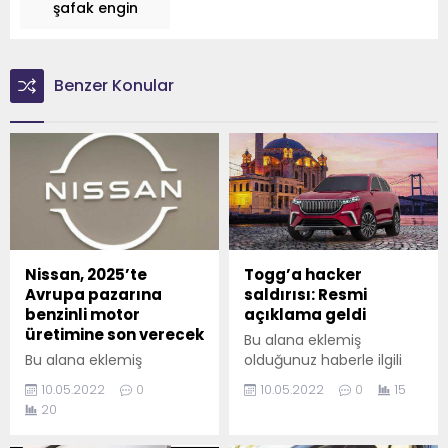
şafak engin
Benzer Konular
Nissan, 2025’te
Togg’a hacker
Avrupa pazarına
saldırısı: Resmi
benzinli motor
açıklama geldi
üretimine son verecek
Bu alana eklemiş
Bu alana eklemiş
olduğunuz haberle ilgili
olduğunuz haberle ilgili
kısa bir özet bilgisi
10.05.2022
0
10.05.2022
0
15
kısa bir özet bilgisi
ekleyebilirsiniz. Bu metin
20
ekleyebilirsiniz. Bu metin
yazı düzenleme
yazı düzenleme
sayfasında "Özet"