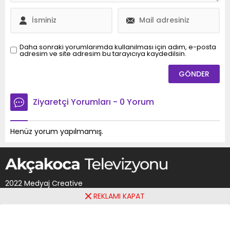
sona erdiği, kardeşlik ve
dostluğun pekiştiği özel
günlerdir. Bu bayramda
da sevgi, hoşgörü ve
dayanışma içinde
Daha sonraki yorumlarımda kullanılması için adım, e-posta
adresim ve site adresim bu tarayıcıya kaydedilsin.
olmayı temenni...
Ziyaretçi Yorumları - 0 Yorum
Henüz yorum yapılmamış.
2022 Medyaj Creative
REKLAMI KAPAT