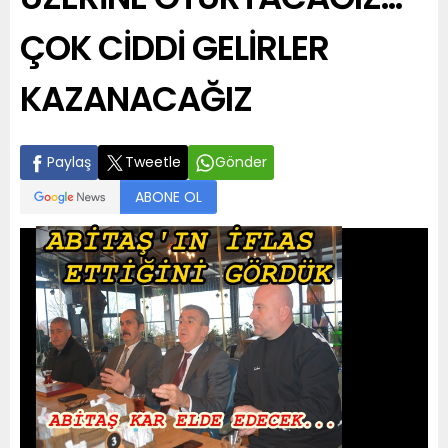
ÇOK CİDDİ GELİRLER
KAZANACAĞIZ
Paylaş
Tweetle
Gönder
ABONE OL