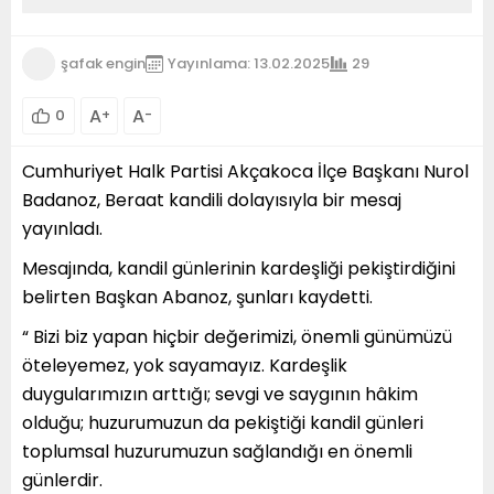
şafak engin
Yayınlama: 13.02.2025
29
A
A
0
+
-
Cumhuriyet Halk Partisi Akçakoca İlçe Başkanı Nurol
Badanoz, Beraat kandili dolayısıyla bir mesaj
yayınladı.
Mesajında, kandil günlerinin kardeşliği pekiştirdiğini
belirten Başkan Abanoz, şunları kaydetti.
“ Bizi biz yapan hiçbir değerimizi, önemli günümüzü
öteleyemez, yok sayamayız. Kardeşlik
duygularımızın arttığı; sevgi ve saygının hâkim
olduğu; huzurumuzun da pekiştiği kandil günleri
toplumsal huzurumuzun sağlandığı en önemli
günlerdir.