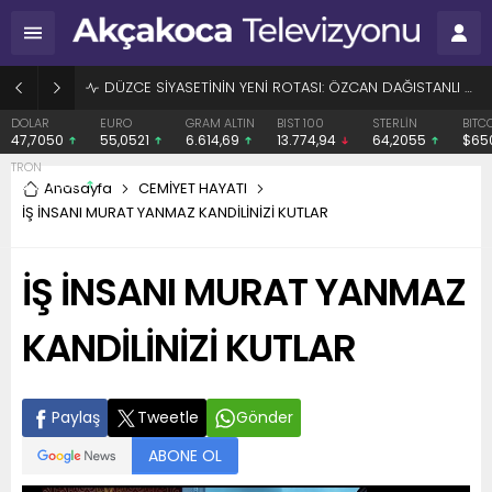
BAŞHEKİME “SONAY” DEMEK SUÇ DUYURUSU OLDU
EURO
GRAM ALTIN
BIST 100
STERLİN
BITCOIN
ETH
55,0521
6.614,69
13.774,94
64,2055
$65077
$19
Anasayfa
CEMİYET HAYATI
İŞ İNSANI MURAT YANMAZ KANDİLİNİZİ KUTLAR
İŞ İNSANI MURAT YANMAZ
KANDİLİNİZİ KUTLAR
Paylaş
Tweetle
Gönder
ABONE OL