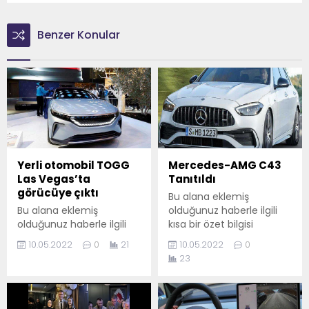
Benzer Konular
Yerli otomobil TOGG
Mercedes-AMG C43
Las Vegas’ta
Tanıtıldı
görücüye çıktı
Bu alana eklemiş
Bu alana eklemiş
olduğunuz haberle ilgili
olduğunuz haberle ilgili
kısa bir özet bilgisi
kısa bir özet bilgisi
ekleyebilirsiniz. Bu metin
10.05.2022
0
21
10.05.2022
0
ekleyebilirsiniz. Bu metin
yazı düzenleme
23
yazı düzenleme
sayfasında "Özet"
sayfasında "Özet"
bölümünden eklenebilir.
bölümünden eklenebilir.
Özet eklenmişse başlık
Özet eklenmişse başlık
altında kalın olarak bu