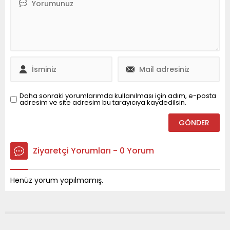
taşıdıkları konularla katkı
İnşaat , kısa sürede bu
sağlayan değerli basın
inşaatı bitirmeyi
çalışanlarımızın 10 Ocak
hedefliyor. Topraktan da
Çalışan Gazeteciler
satışlara başlayan Pandul,
Gününü kutlar, tüm basın
müşterilerin belirlediği
çalışanlarına sevgi ve
taksitlendirme
saygılarımı sunarım”...
seçeneklerini de sunuyor.
20...
Daha sonraki yorumlarımda kullanılması için adım, e-posta
adresim ve site adresim bu tarayıcıya kaydedilsin.
Ziyaretçi Yorumları - 0 Yorum
Henüz yorum yapılmamış.