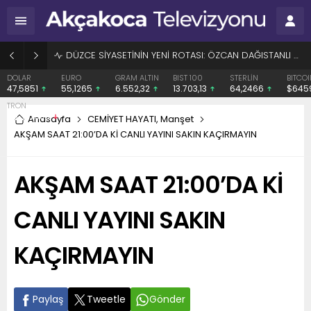
BAŞHEKİME “SONAY” DEMEK SUÇ DUYURUSU OLDU
EURO
GRAM ALTIN
BIST 100
STERLİN
BITCOIN
ETHE
55,1265
6.552,32
13.703,13
64,2466
$64594
$1910
Anasayfa
CEMİYET HAYATI
,
Manşet
AKŞAM SAAT 21:00’DA Kİ CANLI YAYINI SAKIN KAÇIRMAYIN
AKŞAM SAAT 21:00’DA Kİ
CANLI YAYINI SAKIN
KAÇIRMAYIN
Paylaş
Tweetle
Gönder