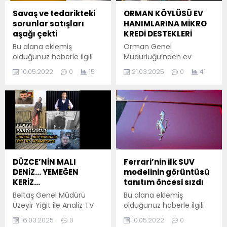
Savaş ve tedarikteki
ORMAN KÖYLÜSÜ EV
sorunlar satışları
HANIMLARINA MİKRO
aşağı çekti
KREDİ DESTEKLERİ
Bu alana eklemiş
Orman Genel
olduğunuz haberle ilgili
Müdürlüğü’nden ev
kısa bir özet bilgisi
hanımlarına Mikro kredi
10.05.2022
0
15
21.03.2025
0
41
ekleyebilirsiniz. Bu metin
desteği. 2025 Aile yılı
yazı düzenleme
olması nedeniyle orman
sayfasında "Özet"
köylüsü kadınları
bölümünden eklenebilir.
desteklemek ve onların
Özet eklenmişse başlık
ev ekonomisine katkıda
altında kalın olarak bu
bulunmalarını teşvik
şekilde gösterilir,
etmek amacıyla mikro
eklenmemişse bu alan
kredi projesi başlatıldı.
boş kalır.
Bugüne kadar ev
DÜZCE’NİN MALI
Ferrari’nin ilk SUV
hanımlarına şal dokuma,
DENİZ… YEMEĞEN
modelinin görüntüsü
çömlek yapımı, yayık ve
KERİZ…
tanıtım öncesi sızdı
süt sağım makinası, bez
Beltaş Genel Müdürü
Bu alana eklemiş
bebek yapımı, köy
Üzeyir Yiğit ile Analiz TV
olduğunuz haberle ilgili
tavukçuluğu, halı...
sahibi ve aynı zamanda
kısa bir özet bilgisi
16.03.2025
0
10.05.2022
0
hiç izlenilmeyen filmler
ekleyebilirsiniz. Bu metin