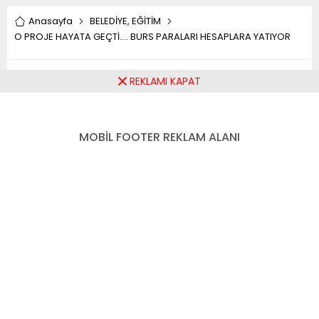
Anasayfa
BELEDİYE
,
EĞİTİM
O PROJE HAYATA GEÇTİ…. BURS PARALARI HESAPLARA YATIYOR
O PROJE HAYATA GEÇTİ….
REKLAMI KAPAT
BURS PARALARI
MOBİL FOOTER REKLAM ALANI
HESAPLARA YATIYOR
Paylaş
Tweetle
Gönder
ABONE OL