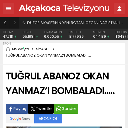
BAŞHEKİME “SONAY” DEMEK SUÇ DUYURUSU OLDU
EURO
GRAM ALTIN
BIST 100
STERLİN
BITCOIN
ETHERE
55,1881
6.660,55
13.779,39
64,4139
$64871
$1919.
Anasayfa
SİYASET
TUĞRUL ABANOZ OKAN YANMAZ’I BOMBALADI…..
TUĞRUL ABANOZ OKAN
YANMAZ’I BOMBALADI…..
Paylaş
Tweetle
Gönder
ABONE OL