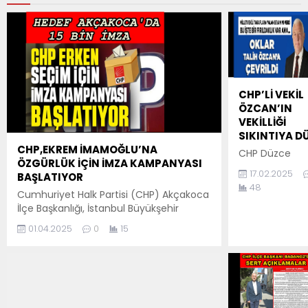
CHP’Lİ VEKİL
ÖZCAN’IN
VEKİLLİĞİ
SIKINTIYA D
CHP,EKREM İMAMOĞLU’NA
CHP Düzce
ÖZGÜRLÜK İÇİN İMZA KAMPANYASI
milletvekili Tal
17.02.2025
BAŞLATIYOR
Özcan’ın CHP’
48
muhalif duruş
Cumhuriyet Halk Partisi (CHP) Akçakoca
bilinen eski ilç
İlçe Başkanlığı, İstanbul Büyükşehir
başkanı Tuğrul
Belediye Başkanı Ekrem İmamoğlu’na
01.04.2025
0
15
Abanoz’u ofis
özgürlük talebiyle geniş kapsamlı bir
ziyaret etmesi
imza kampanyası başlatıyor. İlçe Başkanı
çokça konuşul
Nurol Badanoz ve Parti yönetimi,
Ziyaret, ilçedek
özgürlük ve adalet anlayışı çerçevesinde
basın
tüm Akçakoca’da imza toplayarak, bu
mensuplarının 
önemli meseleye dikkat çekmeyi