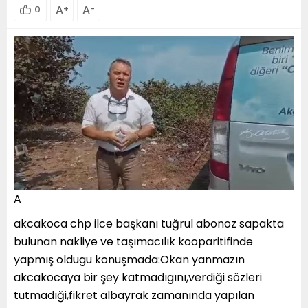
A
A
0
+
-
A
akcakoca chp ilce başkanı tuğrul abonoz sapakta
bulunan nakliye ve taşımacılık kooparitifinde
yapmış oldugu konuşmada:Okan yanmazın
akcakocaya bir şey katmadıgını,verdiği sözleri
tutmadıği,fikret albayrak zamanında yapılan