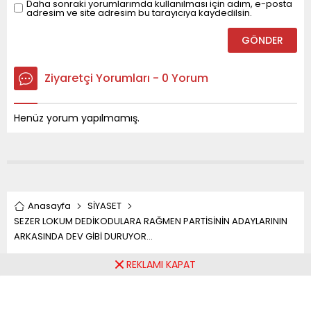
Daha sonraki yorumlarımda kullanılması için adım, e-posta
adresim ve site adresim bu tarayıcıya kaydedilsin.
kapsamında
ATSO’yu (Akç
Ticaret ve San
Odası) ziyaret
ederek...
Ziyaretçi Yorumları - 0 Yorum
Henüz yorum yapılmamış.
Anasayfa
SİYASET
SEZER LOKUM DEDİKODULARA RAĞMEN PARTİSİNİN ADAYLARININ
ARKASINDA DEV GİBİ DURUYOR…
REKLAMI KAPAT
SEZER LOKUM