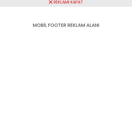
HASAN ALİ YANMAZ: TÜM
REKLAMI KAPAT
DUALARINIZ KABUL OLSUN
MOBİL FOOTER REKLAM ALANI
Paylaş
Tweetle
Gönder
ABONE OL