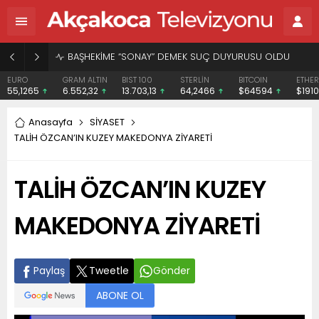
BAŞHEKİME “SONAY” DEMEK SUÇ DUYURUSU OLDU
EURO
GRAM ALTIN
BIST 100
STERLİN
BITCOIN
ETHE
55,1265
6.552,32
13.703,13
64,2466
$64594
$1910
Anasayfa
SİYASET
TALİH ÖZCAN’IN KUZEY MAKEDONYA ZİYARETİ
TALİH ÖZCAN’IN KUZEY
MAKEDONYA ZİYARETİ
Paylaş
Tweetle
Gönder
ABONE OL