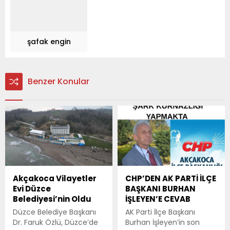
şafak engin
Benzer Konular
Akçakoca Vilayetler
CHP’DEN AK PARTİ İLÇE
Evi Düzce
BAŞKANI BURHAN
Belediyesi’nin Oldu
İŞLEYEN’E CEVAB
Düzce Belediye Başkanı
AK Parti İlçe Başkanı
Dr. Faruk Özlü, Düzce’de
Burhan İşleyen’in son