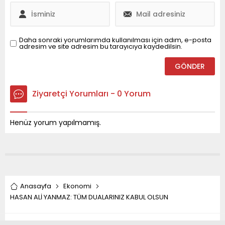
başarısız olduğunu bir kez
çoğunluğu elinde
daha kanıtladı. Düzce
bulunduran AK Parti’li...
Anıtpark Meydanı’nda
düzenlenen CHP
Daha sonraki yorumlarımda kullanılması için adım, e-posta
adresim ve site adresim bu tarayıcıya kaydedilsin.
mitingine, 2003 yılından
beri görülen en yüksek
katılım gerçekleşti....
Ziyaretçi Yorumları - 0 Yorum
Henüz yorum yapılmamış.
Anasayfa
Ekonomi
HASAN ALİ YANMAZ: TÜM DUALARINIZ KABUL OLSUN