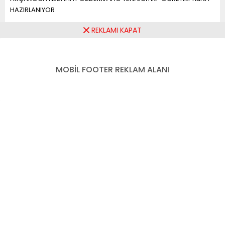
HAZIRLANIYOR
REKLAMI KAPAT
AKÇAKOCA NEZAHAT
ÖZDEMİR İHO YENİ
MOBİL FOOTER REKLAM ALANI
EĞİTİM-ÖĞRETİM YILINA
HAZIRLANIYOR
Paylaş
Tweetle
Gönder
ABONE OL