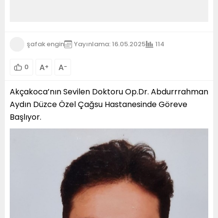
şafak engin
Yayınlama: 16.05.2025
114
A
A
0
+
-
Akçakoca’nın Sevilen Doktoru Op.Dr. Abdurrrahman
Aydın Düzce Özel Çağsu Hastanesinde Göreve
Başlıyor.