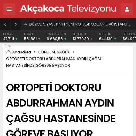
BAŞHEKİME “SONAY” DEMEK SUÇ DUYURUSU OLDU
EURO
GRAM ALTIN
BIST 100
STERLİN
BITCOIN
ETHERE
55,1881
6.660,55
13.779,39
64,4139
$64929
$1914.
Anasayfa
GÜNDEM
,
SAĞLIK
ORTOPETİ DOKTORU ABDURRAHMAN AYDIN ÇAĞSU
HASTANESİNDE GÖREVE BAŞLIYOR
ORTOPETİ DOKTORU
ABDURRAHMAN AYDIN
ÇAĞSU HASTANESİNDE
GÖREVE BAŞLIYOR