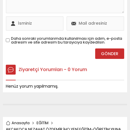
güzergahı üzerinden
ilerlettik ve Ticaret
Odası’nın yeni hizmet
binası yanında dere
hattına başarıyla
bağladık” dedi. Başkan
Albayrak,...
Daha sonraki yorumlarımda kullanılması için adım, e-posta
adresim ve site adresim bu tarayıcıya kaydedilsin.
Ziyaretçi Yorumları - 0 Yorum
Henüz yorum yapılmamış.
Anasayfa
EĞİTİM
AKÇAKOCA NEZAHAT ÖZDEMİR İHO YENİ EĞİTİM-ÖĞRETİM YILINA