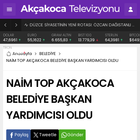
BAŞHEKİME “SONAY” DEMEK SUÇ DUYURUSU OLDU
EURO
GRAM ALTIN
BIST 100
STERLİN
BITCOIN
ETHE
55,1622
6.655,83
13.779,39
64,3981
$64929
$191
Anasayfa
BELEDİYE
NAİM TOP AKÇAKOCA BELEDİYE BAŞKAN YARDIMCISI OLDU
NAİM TOP AKÇAKOCA
BELEDİYE BAŞKAN
YARDIMCISI OLDU
Paylaş
Tweetle
Gönder