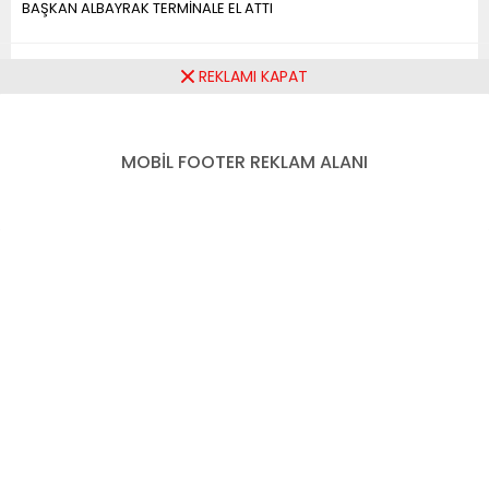
BAŞKAN ALBAYRAK TERMİNALE EL ATTI
BAŞKAN ALBAYRAK
REKLAMI KAPAT
TERMİNALE EL ATTI
MOBİL FOOTER REKLAM ALANI
Paylaş
Tweetle
Gönder
ABONE OL