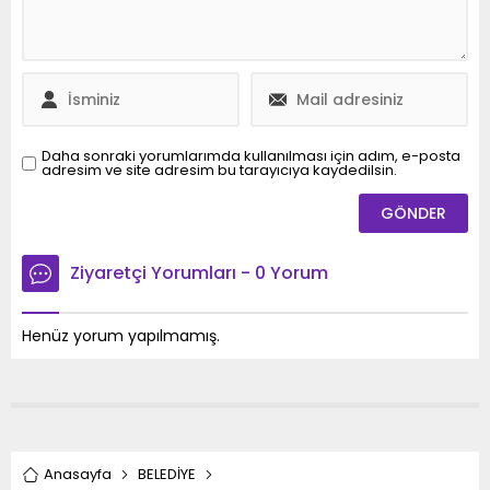
boş kalır.
kullanılmak üzere hibe
edildi. Konu, Akçakoca
Belediye Meclisi’nin
gündemine alındı ve
yapılan oylamada
üyelerin oy birliğiyle...
Daha sonraki yorumlarımda kullanılması için adım, e-posta
adresim ve site adresim bu tarayıcıya kaydedilsin.
Ziyaretçi Yorumları - 0 Yorum
Henüz yorum yapılmamış.
Anasayfa
BELEDİYE