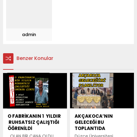
admin
Benzer Konular
O FABRİKANIN 1 YILDIR
AKÇAKOCA’NIN
RUHSATSIZ ÇALIŞTIĞI
GELECEĞİ BU
ÖĞRENİLDİ
TOPLANTIDA
OLAN BİR CANA OLDU
Düzce Üniversitesi