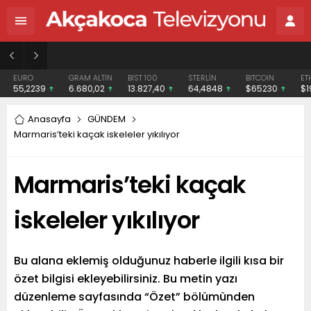
BAŞHEKİME “SONAY” DEMEK SUÇ DUYURUSU OLDU
EURO
GRAM ALTIN
BIST 100
STERLİN
BITCOIN
ETH
55,2239
6.680,02
13.827,40
64,4848
$65230
$19
Anasayfa
GÜNDEM
Marmaris’teki kaçak iskeleler yıkılıyor
Marmaris’teki kaçak
iskeleler yıkılıyor
Bu alana eklemiş olduğunuz haberle ilgili kısa bir
özet bilgisi ekleyebilirsiniz. Bu metin yazı
düzenleme sayfasında “Özet” bölümünden