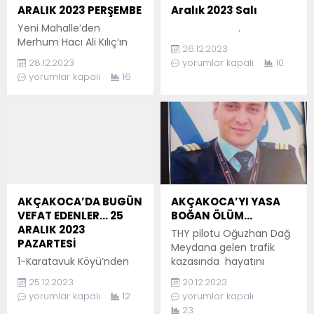
ARALIK 2023 PERŞEMBE
Aralık 2023 Salı
Yeni Mahalle’den
.
Merhum Hacı Ali Kılıç’ın
26.12.2023
oğlu Nagihan Baykan’ın
28.12.2023
yorumlar kapalı
10
ağabeyi, ADNAN KILIÇ
yorumlar kapalı
16
vefat etmiştir. Cenazesi
bugün öğle namazına
müteakip Düzce Aynalı
Köyünde namazı
kılınarak defnedilecektir.
Allah rahmet eylesin.
.
AKÇAKOCA’DA BUGÜN
AKÇAKOCA’YI YASA
VEFAT EDENLER… 25
BOĞAN ÖLÜM…
ARALIK 2023
THY pilotu Oğuzhan Dağ
PAZARTESİ
Meydana gelen trafik
1-Karatavuk Köyü’nden
kazasında hayatını
Merhum Ahmet
kaybetti. Arnavutköy
25.12.2023
20.12.2023
Postoğlu’nun torunu
Kuzey Marmara
yorumlar kapalı
12
yorumlar kapalı
Kemal Postoğlu’nun oğlu
Otoyolu’nda 02.00
23