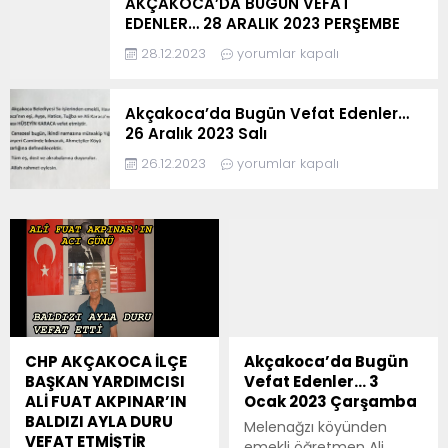
AKÇAKOCA’DA BUGÜN VEFAT
EDENLER… 28 ARALIK 2023 PERŞEMBE
28.12.2023
yorumlar kapalı
Akçakoca’da Bugün Vefat Edenler…
26 Aralık 2023 Salı
26.12.2023
yorumlar kapalı
CHP AKÇAKOCA İLÇE
Akçakoca’da Bugün
BAŞKAN YARDIMCISI
Vefat Edenler… 3
ALİ FUAT AKPINAR’IN
Ocak 2023 Çarşamba
BALDIZI AYLA DURU
Melenağzı köyünden
VEFAT ETMİŞTİR
emekli öğretmen Ali