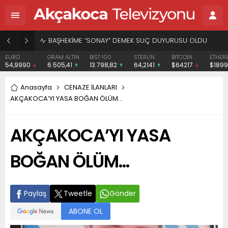
BAŞHEKİME “SONAY” DEMEK SUÇ DUYURUSU OLDU
EURO
GRAM ALTIN
BIST 100
STERLİN
BITCOIN
ETHER
54,9990
6.505,41
13.798,82
64,2141
$64217
$1899
Anasayfa
CENAZE İLANLARI
AKÇAKOCA’YI YASA BOĞAN ÖLÜM…
AKÇAKOCA’YI YASA
BOĞAN ÖLÜM…
Paylaş
Tweetle
Gönder
ABONE OL