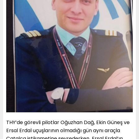
THY’de görevli pilotlar Oğuzhan Dağ, Ekin Güneş ve
Ersal Erdal uçuşlarının olmadığı gün aynı araçla
Çatalca istikametine seyrederken Ersal Erdal’ın