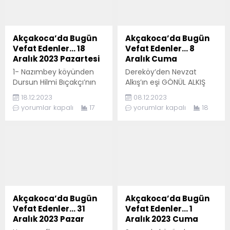
Akçakoca’da Bugün
Akçakoca’da Bugün
Vefat Edenler… 18
Vefat Edenler… 8
Aralık 2023 Pazartesi
Aralık Cuma
1- Nazımbey köyünden
Dereköy’den Nevzat
Dursun Hilmi Bıçakçı’nın
Alkış’ın eşi GÖNÜL ALKIŞ
oğlu; İsmail Bıçakçı’nın
vefat etmiştir. Cenazesi
18.12.2023
08.12.2023
babası Mustafa Bıçakçı
bugün 10.30’da
yorumlar kapalı
17
yorumlar kapalı
18
vefat etmiştir. Cenazesi
defnedilecektir. Allah
bugün öğle namazını
rahmet eylesin. .
müteakip Erenler Türbe
Camiinde
defnedilecektir. Allah
rahmet eylesin. 2-
Akçakoca eski
enaflarından Mehmet ve
Zihni Yıldız’ın anneleri;
Akçakoca’da Bugün
Akçakoca’da Bugün
Merhum Samet Yıldız’ın
Vefat Edenler… 31
Vefat Edenler… 1
babaannesi, Merhum
Aralık 2023 Pazar
Aralık 2023 Cuma
hacı Muhittin Yıldız’ın eşi