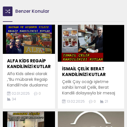
Benzer Konular
ALFA KİDS REGAİP
KANDİLİNİZİ KUTLAR
İSMAİL ÇELİK BERAT
Alfa Kids ailesi olarak
KANDİLİNİZİ KUTLAR
,”Bu mübarek Regaip
Çelik Çay ocağı işletme
Kandili’nde dualarınız
sahibi İsmail Çelik, Berat
kabul, gönlünüz
Kandili dolayısıyla bir mesaj
02.01.2025
0
huzurla dolsun.
yayınladı. Mesajına, kandil
34
13.02.2025
0
21
Rabbim, size ve
gecelerin, insanımızın
sevdiklerinize sağlık,
gönlünü aydınlatan,
mutluluk ve bereket
toplumumuzun manevi
nasip etsin.”
değerlerinin güç kazandığı,