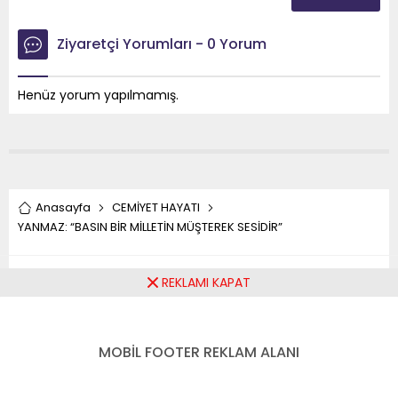
Ziyaretçi Yorumları - 0 Yorum
Henüz yorum yapılmamış.
Anasayfa
CEMİYET HAYATI
YANMAZ: “BASIN BİR MİLLETİN MÜŞTEREK SESİDİR”
YANMAZ: “BASIN BİR
REKLAMI KAPAT
MİLLETİN MÜŞTEREK
MOBİL FOOTER REKLAM ALANI
SESİDİR”