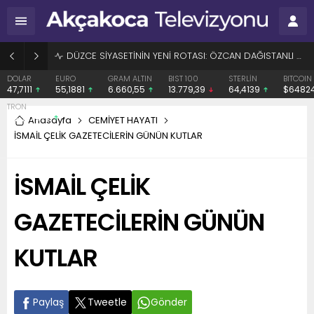
BAŞHEKİME “SONAY” DEMEK SUÇ DUYURUSU OLDU
EURO
GRAM ALTIN
BIST 100
STERLİN
BITCOIN
ETHERE
55,1881
6.660,55
13.779,39
64,4139
$64824
$1912.
Anasayfa
CEMİYET HAYATI
İSMAİL ÇELİK GAZETECİLERİN GÜNÜN KUTLAR
İSMAİL ÇELİK
GAZETECİLERİN GÜNÜN
KUTLAR
Paylaş
Tweetle
Gönder