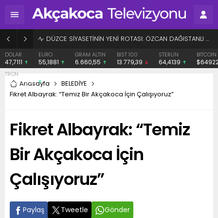
BAŞHEKİME “SONAY” DEMEK SUÇ DUYURUSU OLDU
EURO
GRAM ALTIN
BIST 100
STERLİN
BITCOIN
ETHERE
55,1881
6.660,55
13.779,39
64,4139
$64922
$1916.
Anasayfa
BELEDİYE
Fikret Albayrak: “Temiz Bir Akçakoca İçin Çalışıyoruz”
Fikret Albayrak: “Temiz
Bir Akçakoca İçin
Çalışıyoruz”
Paylaş
Tweetle
Gönder