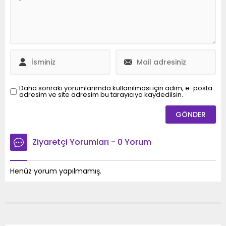
gelmesini önleyen
Başkanı Fikret Albayrak,
başkanlık teklifine,
Yaklaşık bir yıl görevi
belediye meclis
boyunca yaptığı
üyelerinden de tam
hizmetlerden dolayı
destek geldi. Bugün
kendisine teşekkür
yapılan belediye meclisi
ederken, Yakup Gören’e
ek toplantısında
de yeni görevinde
komisyon kararlarıyla ilgili
başarılar diledi.
meclis değerlendirmesi
Daha sonraki yorumlarımda kullanılması için adım, e-posta
adresim ve site adresim bu tarayıcıya kaydedilsin.
yapılırken, yaklaşan
seçimler öncesinde
vatandaşlardan gelecek...
Ziyaretçi Yorumları - 0 Yorum
Henüz yorum yapılmamış.