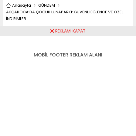
Anasayfa
GÜNDEM
AKÇAKOCA’DA ÇOCUK LUNAPARKI: GÜVENLİ EĞLENCE VE ÖZEL
İNDİRİMLER
REKLAMI KAPAT
AKÇAKOCA’DA ÇOCUK
LUNAPARKI: GÜVENLİ
MOBİL FOOTER REKLAM ALANI
EĞLENCE VE ÖZEL
İNDİRİMLER
Paylaş
Tweetle
Gönder
ABONE OL