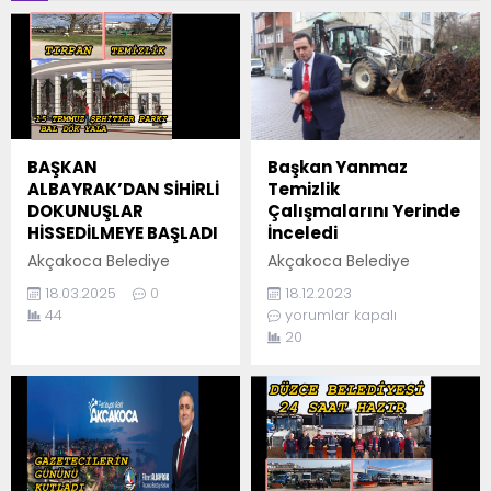
BAŞKAN
Başkan Yanmaz
ALBAYRAK’DAN SİHİRLİ
Temizlik
DOKUNUŞLAR
Çalışmalarını Yerinde
HİSSEDİLMEYE BAŞLADI
İnceledi
Akçakoca Belediye
Akçakoca Belediye
Başkanı Fikret Albayrak,
Başkanı Okan Yanmaz,
18.03.2025
0
18.12.2023
Ramazan bayramını
şiddetli fırtınanın
44
yorumlar kapalı
öncesi parkları tertemiz
ardından meydana gelen
20
yapıyor. Başkan Albayrak,
hasarları incelemek ve
ramazan bayramı öncesi
temizlik çalışmalarını
15 Temmuz Şehitler
yerinde inceledi.
parkında temizlik
Fırtınanın etkisiyle
çalışmalarını
Akçakoca çevresinde
başlattı.Yıllardan beri
devrilen 170 ağacın
bakımsız kalan park,
temizlik ekipleri