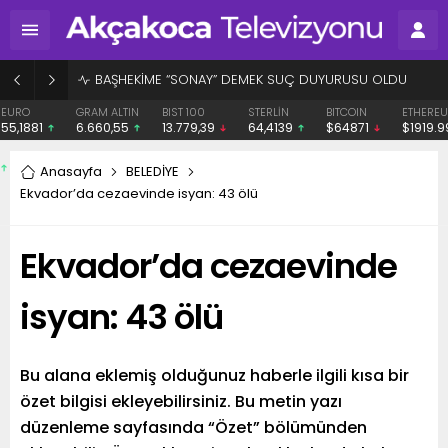
BAŞHEKİME “SONAY” DEMEK SUÇ DUYURUSU OLDU
EURO
GRAM ALTIN
BIST 100
STERLİN
BITCOIN
ETHERE
55,1881
6.660,55
13.779,39
64,4139
$64871
$1919.
Anasayfa
BELEDİYE
Ekvador’da cezaevinde isyan: 43 ölü
Ekvador’da cezaevinde
isyan: 43 ölü
Bu alana eklemiş olduğunuz haberle ilgili kısa bir
özet bilgisi ekleyebilirsiniz. Bu metin yazı
düzenleme sayfasında “Özet” bölümünden