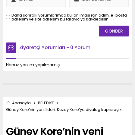
bayramda da sevgi,
çalışmalar hummalı bir
hoşgörü ve dayanışma
şekilde devam etmekte.
içinde olmayı temenni...
İlk olarak...
Daha sonraki yorumlarımda kullanılması için adım, e-posta
adresim ve site adresim bu tarayıcıya kaydedilsin.
Ziyaretçi Yorumları - 0 Yorum
Henüz yorum yapılmamış.
Anasayfa
BELEDİYE
Güney Kore’nin yeni lideri: Kuzey Kore’ye diyalog kapısı açık
Güney Kore’nin yeni