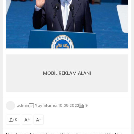
MOBİL REKLAM ALANI
admin
Yayınlama: 10.05.2022
9
A
A
0
+
-