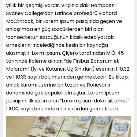
yıllık bir geçmişi vardır. Virginia’daki Hampden-
Sydney College’dan Latince profesörü Richard
McClintock, bir Lorem Ipsum pasajında geçen ve
anlaşılması en güç sözcüklerden biri olan
‘consectetur’ sözcüğünün klasik edebiyattaki
örneklerini incelediğinde kesin bir kaynağa
ulaşmıştır. Lorm Ipsum, Çiçero tarafından M.Ö. 45
tarihinde kaleme alınan “de Finibus Bonorum et
Malorum” (İyi ve Kötünün Uç Sınırları) eserinin 1.10.32
ve 1.10.33 sayılı bölümlerinden gelmektedir. Bu kitap,
ahlak kuramı üzerine bir tezdir ve Rönesans
döneminde çok popüler olmuştur. Lorem Ipsum
pasajının ilk satırı olan “Lorem ipsum dolor sit amet”
1.10.32 sayılı bölümdeki bir satırdan gelmektedir.