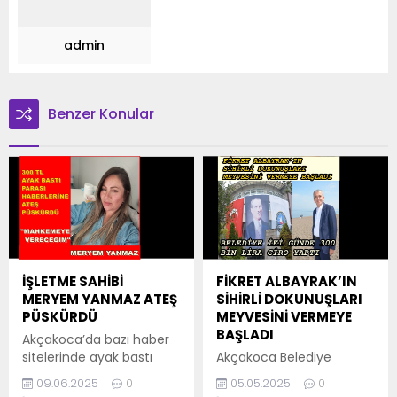
admin
Benzer Konular
İŞLETME SAHİBİ
FİKRET ALBAYRAK’IN
MERYEM YANMAZ ATEŞ
SİHİRLİ DOKUNUŞLARI
PÜSKÜRDÜ
MEYVESİNİ VERMEYE
BAŞLADI
Akçakoca’da bazı haber
sitelerinde ayak bastı
Akçakoca Belediye
parası olarak 300 tl
Başkanı Fikret Albayrak,
09.06.2025
0
05.05.2025
0
alındığı yönünde ki
ABİTAŞ şirketlerinde