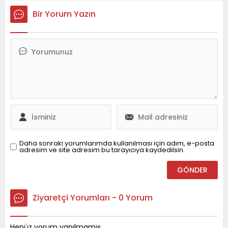
bir yaşam sunuyor.
Meclisi oturumunda,
Bir Yorum Yazın
Denize, çarşılara ve sağlık
ilçenin yıllardır çözüm
ocağına yürüme
bekleyen bir sorunu için
mesafesinde bulunan bu
tarihi bir adım atıldı. Fiziki
konutlar, modern
yapısı tamamen
yaşamın gereksinimlerini
yıpranmış, ihtiyaca cevap
karşılamak üzere özenle
veremez hale gelen
inşa edilmiştir. Bina Teknik
Hüseyin Yanmaz Kapalı
Bilgileri Konutlarımızın
Pazar Yeri artık tarihe
inşası esnasında
karışıyor. Onun...
kullanılan teknik detaylar,
sağlamlık ve konforu bir...
Daha sonraki yorumlarımda kullanılması için adım, e-posta
adresim ve site adresim bu tarayıcıya kaydedilsin.
Ziyaretçi Yorumları - 0 Yorum
Henüz yorum yapılmamış.