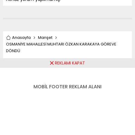
Anasayfa
Manşet
OSMANİYE MAHALLESİ MUHTARI ÖZKAN KARAKAYA GÖREVE
DÖNDÜ
REKLAMI KAPAT
OSMANİYE MAHALLESİ
MUHTARI ÖZKAN
MOBİL FOOTER REKLAM ALANI
KARAKAYA GÖREVE
DÖNDÜ