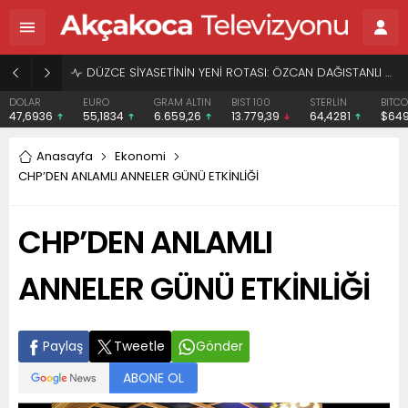
BAŞHEKİME “SONAY” DEMEK SUÇ DUYURUSU OLDU
EURO
GRAM ALTIN
BIST 100
STERLİN
BITCOIN
ETHE
55,1834
6.659,26
13.779,39
64,4281
$64939
$191
Anasayfa
Ekonomi
CHP’DEN ANLAMLI ANNELER GÜNÜ ETKİNLİĞİ
CHP’DEN ANLAMLI
ANNELER GÜNÜ ETKİNLİĞİ
Paylaş
Tweetle
Gönder
ABONE OL