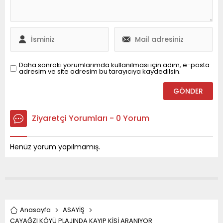
bilgilendirildi. Ekipler,
Duyurusu ve Soruşturma
şahısların yakalanması
Alınan bilgilere göre,
için...
Saraybahçe Sitesi’nin
yeni yönetimi, eski
yönetim hakkında
dolandırıcılık ve resmi
evrakta sahtecilik
Daha sonraki yorumlarımda kullanılması için adım, e-posta
adresim ve site adresim bu tarayıcıya kaydedilsin.
yaptıkları gerekçesiyle
Akçakoca Cumhuriyet...
Ziyaretçi Yorumları - 0 Yorum
Henüz yorum yapılmamış.
Anasayfa
ASAYİŞ
ÇAYAĞZI KÖYÜ PLAJINDA KAYIP KİŞİ ARANIYOR