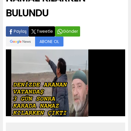
BULUNDU
Paylaş
Tweetle
Gönder
ABONE OL