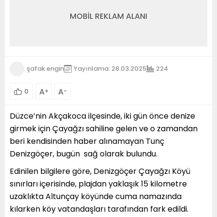
MOBİL REKLAM ALANI
şafak engin
Yayınlama: 28.03.2025
224
A
A
0
+
-
Düzce’nin Akçakoca ilçesinde, iki gün önce denize
girmek için Çayağzı sahiline gelen ve o zamandan
beri kendisinden haber alınamayan Tunç
Denizgöçer, bugün sağ olarak bulundu.
Edinilen bilgilere göre, Denizgöçer Çayağzı Köyü
sınırları içerisinde, plajdan yaklaşık 15 kilometre
uzaklıkta Altunçay köyünde cuma namazında
kılarken köy vatandaşları tarafından fark edildi.