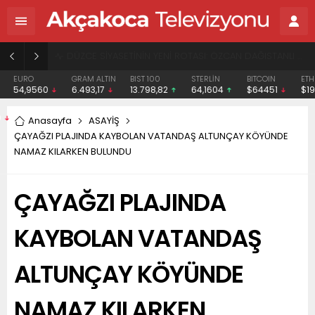
BAŞHEKİME “SONAY” DEMEK SUÇ DUYURUSU OLDU
EURO
GRAM ALTIN
BIST 100
STERLİN
BITCOIN
ETH
54,9560
6.493,17
13.798,82
64,1604
$64451
$19
Anasayfa
ASAYİŞ
ÇAYAĞZI PLAJINDA KAYBOLAN VATANDAŞ ALTUNÇAY KÖYÜNDE
NAMAZ KILARKEN BULUNDU
ÇAYAĞZI PLAJINDA
KAYBOLAN VATANDAŞ
ALTUNÇAY KÖYÜNDE
NAMAZ KILARKEN