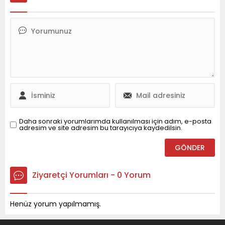
Topal’ın bilinçli bir tercih
her bir dosya karşılığında
yaptığı iddialarına yol
20.000 ila 50.000 TL
açtı. Yani B’nin yanından
arasında para tahsil ettiği
A yı çıkartıp O
ve bu yolla vatandaşları
koyduğumuzda Bonzai
dolandırdığı ortaya çıktı.
oluyor. Geçmişte Topal’ın
Vurgun dosyası, sosyal
uyuşturucu reklamları
medya yorumcusu Şafak
paylaştığı ve çocuğunun
Engin’in kendi hesabından
da uyuşturucu ile ilgili
yaptığı canlı...
sabıkası olduğu biliniyor....
Daha sonraki yorumlarımda kullanılması için adım, e-posta
adresim ve site adresim bu tarayıcıya kaydedilsin.
Ziyaretçi Yorumları - 0 Yorum
Henüz yorum yapılmamış.