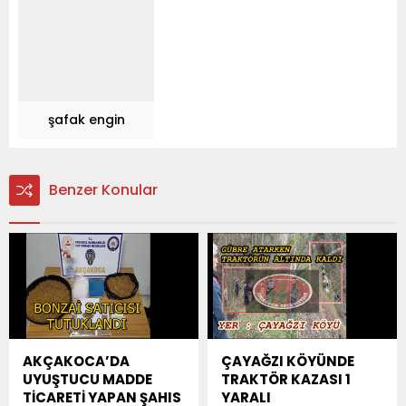
şafak engin
Benzer Konular
AKÇAKOCA’DA
ÇAYAĞZI KÖYÜNDE
UYUŞTUCU MADDE
TRAKTÖR KAZASI 1
TİCARETİ YAPAN ŞAHIS
YARALI