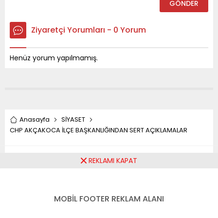
Ziyaretçi Yorumları - 0 Yorum
Henüz yorum yapılmamış.
Anasayfa
SİYASET
CHP AKÇAKOCA İLÇE BAŞKANLIĞINDAN SERT AÇIKLAMALAR
CHP AKÇAKOCA İLÇE
REKLAMI KAPAT
BAŞKANLIĞINDAN SERT
MOBİL FOOTER REKLAM ALANI
AÇIKLAMALAR