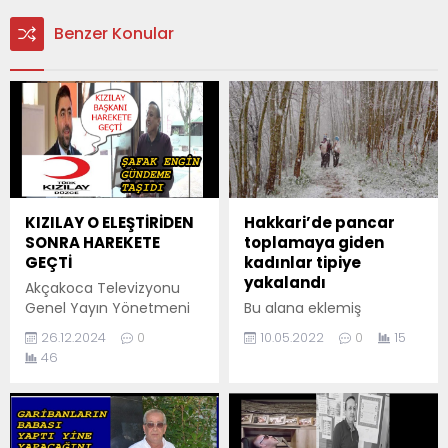
Benzer Konular
KIZILAY O ELEŞTİRİDEN
Hakkari’de pancar
SONRA HAREKETE
toplamaya giden
GEÇTİ
kadınlar tipiye
yakalandı
Akçakoca Televizyonu
Genel Yayın Yönetmeni
Bu alana eklemiş
ve yorumcu Şafak Engin,
olduğunuz haberle ilgili
26.12.2024
0
10.05.2022
0
15
geçtiğimiz günlerde
kısa bir özet bilgisi
46
Düzce Kızılay İl Başkanını
ekleyebilirsiniz. Bu metin
eleştirmişti. ŞAFA ENGİN
yazı düzenleme
KIZILAY’A YARDIMLAR
sayfasında "Özet"
KONUSUNDA ELEŞTİRMİŞTİ
bölümünden eklenebilir.