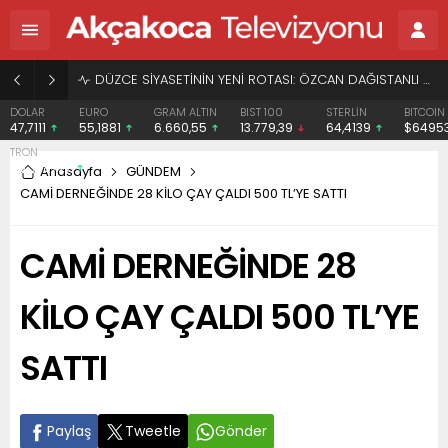
BAŞHEKİME “SONAY” DEMEK SUÇ DUYURUSU OLDU
EURO
GRAM ALTIN
BIST 100
STERLİN
BITCOIN
ETHERE
55,1881
6.660,55
13.779,39
64,4139
$64953
$1919.
Anasayfa
GÜNDEM
CAMİ DERNEĞİNDE 28 KİLO ÇAY ÇALDI 500 TL’YE SATTI
CAMİ DERNEĞİNDE 28
KİLO ÇAY ÇALDI 500 TL’YE
SATTI
Paylaş
Tweetle
Gönder