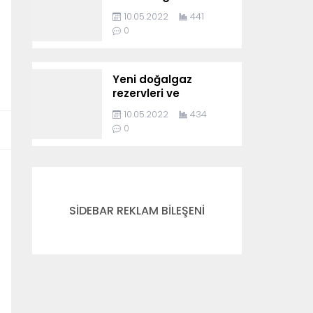
10.05.2022
441
0
Yeni doğalgaz
rezervleri ve
Karadeniz’in
10.05.2022
434
jeopolitiği
0
SİDEBAR REKLAM BİLEŞENİ