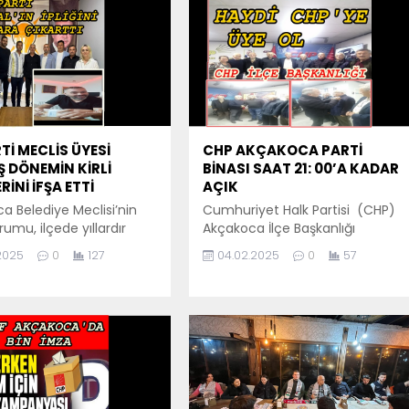
Tİ MECLİS ÜYESİ
CHP AKÇAKOCA PARTİ
 DÖNEMİN KİRLİ
BİNASI SAAT 21: 00’A KADAR
ERİNİ İFŞA ETTİ
AÇIK
a Belediye Meclisi’nin
Cumhuriyet Halk Partisi (CHP)
umu, ilçede yıllardır
Akçakoca İlçe Başkanlığı
an ama üzeri örtülen
şimdiden Cumhurbaşkanlığı
.2025
0
127
04.02.2025
0
57
ilişkiler zincirinin gün
adaylık süreci için üye
ıktığı tarihi bir ana
kayıtlarına başladı.
 AK Partili Meclis Üyesi
Cumhurbaşkanlığı adaylık
uzcuoğlu’nun yaptığı
sürecinde söz sahibi olmak
kış, yalnızca bir faaliyet
isteyenler için CHP Akçakoca
u eleştirmekle kalmadı;
İlçe Başkanlığı üyelik kayıtlarına
unun gerçekleri
ilk günden 3 kişi kayıt oluşturdu.
si adına büyük bir
Cihan Apaydın, Nazmi Sözmez,