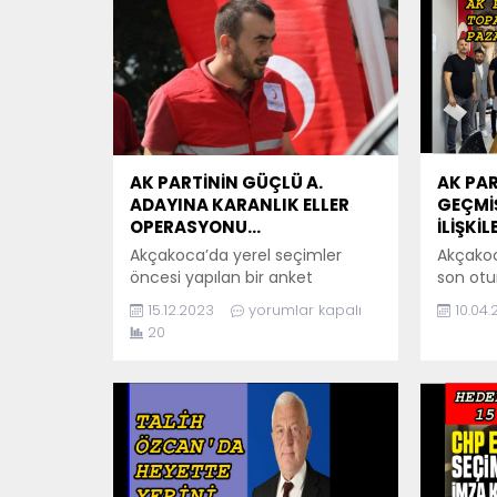
AK PARTİNİN GÜÇLÜ A.
AK PAR
ADAYINA KARANLIK ELLER
GEÇMİŞ
OPERASYONU…
İLİŞKİL
Akçakoca’da yerel seçimler
Akçakoc
öncesi yapılan bir anket
son otur
çalışması tartışmaları da
konuşul
15.12.2023
yorumlar kapalı
10.04
beraberinde getirdi. AK Parti adı
karanlık 
20
kullanılarak yapılan ve
yüzüne ç
manipülasyon içeren anketlerin
dönüştü.
AK Parti ile bir alakası olmadığı
Sefer T
öğrenildi. AK Partinin 6 aday
cesur çı
adayı arasında özellikle 2 ismin
raporun
zikredilmemesi ise bir başka
kamuoy
tartışmanın konusu oldu. 31 Mart
öğrenme