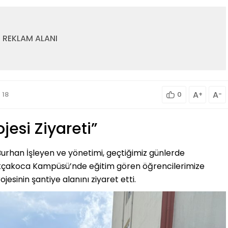
REKLAM ALANI
A
A
18
0
+
-
ojesi Ziyareti”
urhan İşleyen ve yönetimi, geçtiğimiz günlerde
Akçakoca Kampüsü’nde eğitim gören öğrencilerimize
ojesinin şantiye alanını ziyaret etti.