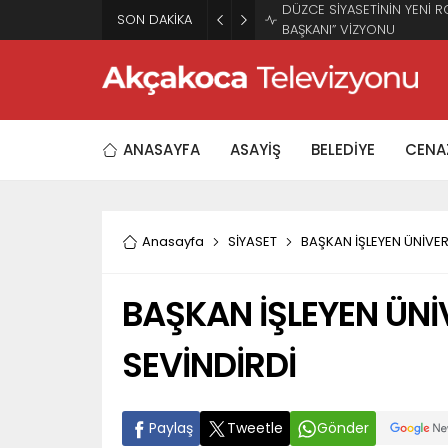
SON DAKİKA
BAŞHEKİME “SONAY” DEM
ANASAYFA
ASAYİŞ
BELEDİYE
CENAZ
Anasayfa
SİYASET
BAŞKAN İŞLEYEN ÜNİVER
BAŞKAN İŞLEYEN ÜNİ
SEVİNDİRDİ
Paylaş
Tweetle
Gönder