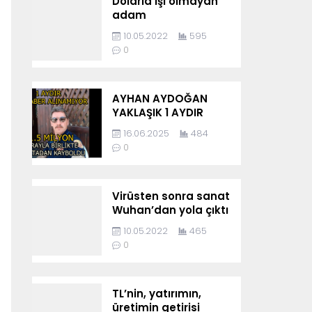
Dolarla işi olmayan
adam
10.05.2022
595
0
AYHAN AYDOĞAN
YAKLAŞIK 1 AYDIR
KAYIP
16.06.2025
484
0
Virüsten sonra sanat
Wuhan’dan yola çıktı
10.05.2022
465
0
TL’nin, yatırımın,
üretimin getirisi