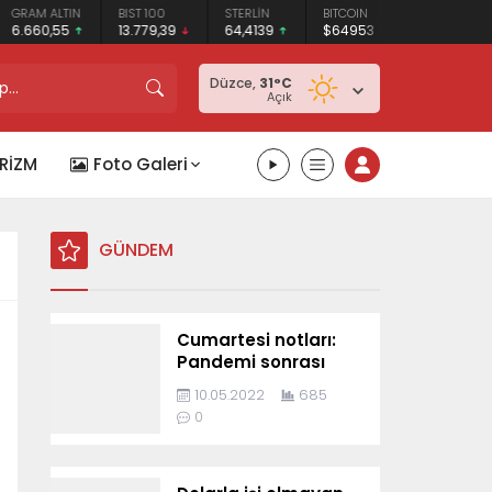
BIST 100
STERLİN
BITCOIN
ETHEREUM
TETHER
13.779,39
64,4139
$64953
$1919.52
$0.999
Düzce,
31
°C
Açık
RİZM
Foto Galeri
GÜNDEM
Cumartesi notları:
Pandemi sonrası
takım elbise biter!
10.05.2022
685
0