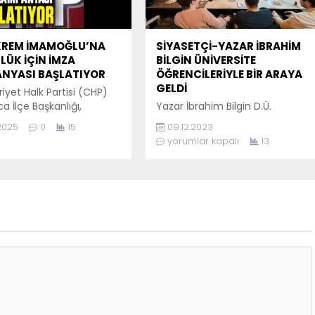
tetikledi. Tuzcuoğlu’nun
İsmail Varol bu gün CHP İlçe
taşıdığı bilgiler ve...
Başkanlığın da üyelik
başvurusunda bulundu....
KREM İMAMOĞLU’NA
SİYASETÇİ-YAZAR İBRAHİM
ÜK İÇİN İMZA
BİLGİN ÜNİVERSİTE
NYASI BAŞLATIYOR
ÖĞRENCİLERİYLE BİR ARAYA
GELDİ
yet Halk Partisi (CHP)
a İlçe Başkanlığı,
Yazar İbrahim Bilgin D.Ü.
l Büyükşehir Belediye
Akçakoca Kampüsü öğrencileri
.2025
0
15
09.12.2023
ı Ekrem İmamoğlu’na
ile bir araya geldi. Bahçe Kafe
yorumlar kapalı
13
 talebiyle geniş
sponsorluğunda yapılan sohbet,
ı bir imza kampanyası
Vizyoner Gençlik Topluluğu
or. İlçe Başkanı Nurol
Başkanı Semih Genç’in
 ve Parti yönetimi,
konuşmasıyla başladı. Yazar
 ve adalet anlayışı
İbrahim Bilgin, Kudüs buluşmalar
esinde tüm Akçakoca’da
adını taşıyan toplantıda katılımc
playarak, bu önemli
gençlere Filistin atkısı hediye
e dikkat çekmeyi
ederken, konuşmasına, Ahmet
yor.İmza kampanyasında
Sandal’a ait KUDÜS NE OLUR
eçim içinde imza
BAKMA BÖYLE isimli şiiri
 öğrenildi....
okuyarak...