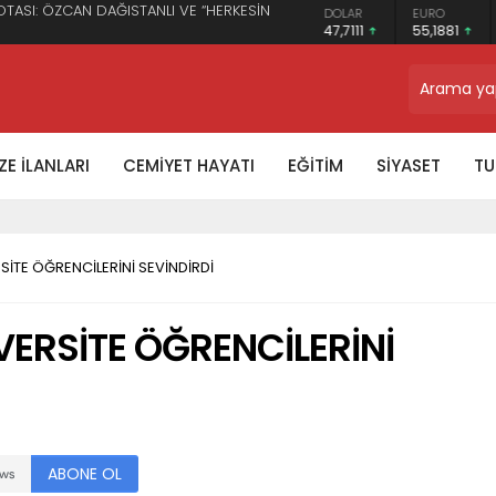
DOLAR
EURO
GRAM ALTIN
EK SUÇ DUYURUSU OLDU
47,7111
55,1881
6.660,55
TRON
$0.328727
E İLANLARI
CEMİYET HAYATI
EĞİTİM
SİYASET
TU
SİTE ÖĞRENCİLERİNİ SEVİNDİRDİ
VERSİTE ÖĞRENCİLERİNİ
ABONE OL