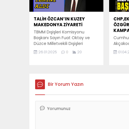
2024 yerel seçimleri öncesi...
süreci 
gündeme 
TALİH ÖZCAN’IN KUZEY
CHP,E
MAKEDONYA ZİYARETİ
ÖZGÜRL
KAMPA
TBMM Dışişleri Komisyonu
Başkanı Sayın Fuat Oktay ve
Cumhuri
Düzce Milletvekili Dışişleri
Akçakoc
Komisyonu Üyesi Talih Özcan
İstanbu
26.01.2025
0
20
01.04
Beraberindeki Heyetin Kuzey
Başkan
Makedonya Ziyareti edecektir.
özgürlük
Ziyaret programı ve heyet listesi
kapsaml
aşağıda ki gibidir : TBMM
başlatıy
DIŞİŞLERİ KOMİSYONU BAŞKANI
Badanoz
SAYIN FUAT OKTAY VE
Bir Yorum Yazın
özgürlük
BERABERİNDEKİ HEYETİN KUZEY
çerçev
MAKEDONYA ZİYARETİ
imza to
Üsküp/MAKEDONYA 27-29
meseley
Ocak...
hedefli
erken s
atılacağı