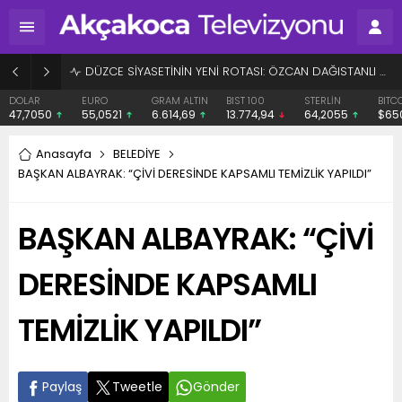
BAŞHEKİME “SONAY” DEMEK SUÇ DUYURUSU OLDU
EURO
GRAM ALTIN
BIST 100
STERLİN
BITCOIN
ETHE
55,0521
6.614,69
13.774,94
64,2055
$65077
$192
Anasayfa
BELEDİYE
BAŞKAN ALBAYRAK: “ÇİVİ DERESİNDE KAPSAMLI TEMİZLİK YAPILDI”
BAŞKAN ALBAYRAK: “ÇİVİ
DERESİNDE KAPSAMLI
TEMİZLİK YAPILDI”
Paylaş
Tweetle
Gönder