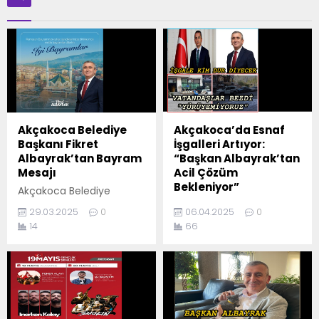
Akçakoca Belediye
Akçakoca’da Esnaf
Başkanı Fikret
İşgalleri Artıyor:
Albayrak’tan Bayram
“Başkan Albayrak’tan
Mesajı
Acil Çözüm
Bekleniyor”
Akçakoca Belediye
Başkanı Fikret Albayrak,
Akçakoca’da son
29.03.2025
0
06.04.2025
0
yaklaşan bayram
günlerde esnafların yol
14
66
dolayısıyla bir mesaj
ve kaldırımları işgal
yayımladı. Başkan
etmeye devam etmesi,
Albayrak, mesajında
vatandaşların tepkisini
bayramın birlik, beraberlik
artırdı. Kaldırımların
ve kardeşlik duygularını
esnaflar tarafından işgal
pekiştiren önemli bir
edilmesi nedeniyle