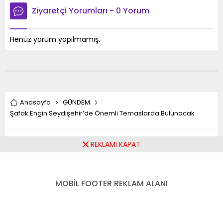
Ziyaretçi Yorumları - 0 Yorum
Henüz yorum yapılmamış.
Anasayfa
GÜNDEM
Şafak Engin Seydişehir’de Önemli Temaslarda Bulunacak
Şafak Engin
REKLAMI KAPAT
Seydişehir’de Önemli
MOBİL FOOTER REKLAM ALANI
Temaslarda Bulunacak