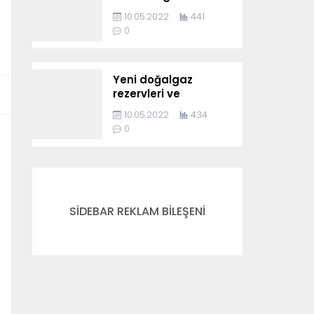
10.05.2022
441
0
Yeni doğalgaz
rezervleri ve
Karadeniz’in
10.05.2022
434
jeopolitiği
0
SİDEBAR REKLAM BİLEŞENİ