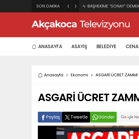
SON DAKİKA
BAŞHEKİME “SONAY” DEM
ANASAYFA
ASAYİŞ
BELEDİYE
CENAZ
Anasayfa
Ekonomi
ASGARİ ÜCRET ZAMMI 
ASGARİ ÜCRET ZAMMI
Paylaş
Tweetle
Gönder