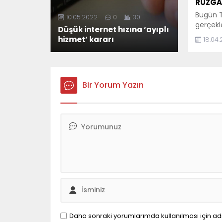
RÜZGÂR
Bugün T
10.05.2022
0
30
gerçekl
Düşük internet hızına ‘ayıplı
yarışmas
hizmet’ kararı
18.04
anlar y
gelen b
gururla
Akçakoc
Bir Yorum Yazın
yetenekl
Yasemi
Doğdu 
zorlu et
geçerek 
yetenek
Akçako
Türkiye’n
Daha sonraki yorumlarımda kullanılması için ad