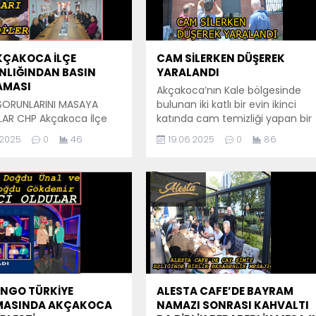
KÇAKOCA İLÇE
CAM SİLERKEN DÜŞEREK
NLIĞINDAN BASIN
YARALANDI
AMASI
Akçakoca’nın Kale bölgesinde
SORUNLARINI MASAYA
bulunan iki katlı bir evin ikinci
LAR CHP Akçakoca İlçe
katında cam temizliği yapan bir
ğı ilk ve orta öğretimde
kadın, camın kırılması sonucu 2.
.2025
0
46
19.06.2025
0
86
ikinci yarıyılla ilgili İlçe
kattan sert zemine düşerek
ığında basın
yaralandı. Düşme seslerini
asında bulundu. Basın
duyan komşular, hemen 112 Acil
asın da Eğitim ve
Servis ekiplerine haber verdi.
de yaşanan aksaklıkları,
Olay yerine gelen acil servis
rı ve çözüm önerilerini
ekipleri, yaralı kadına ilk
Başkan Yardımcısı Ali
müdahaleyi olay yerinde
pınar Tarafından yapılan
gerçekleştirdi. Ardından kadın...
ıklaması şu şekilde :
025 Eğitim Öğretim
LİNGO TÜRKİYE
ALESTA CAFE’DE BAYRAM
MASINDA AKÇAKOCA
NAMAZI SONRASI KAHVALTI