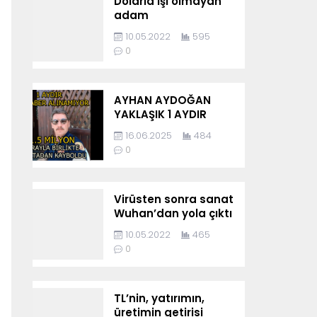
Dolarla işi olmayan
adam
10.05.2022
595
0
AYHAN AYDOĞAN
YAKLAŞIK 1 AYDIR
KAYIP
16.06.2025
484
0
Virüsten sonra sanat
Wuhan’dan yola çıktı
10.05.2022
465
0
TL’nin, yatırımın,
üretimin getirisi