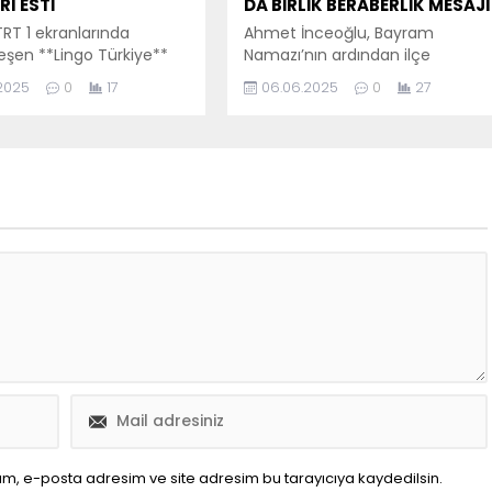
I ESTİ
DA BİRLİK BERABERLİK MESAJI
RT 1 ekranlarında
Ahmet İnceoğlu, Bayram
eşen **Lingo Türkiye**
Namazı’nın ardından ilçe
ı, izleyicilere unutulmaz
protokolünü Alesta Cafe’de
.2025
0
17
06.06.2025
0
27
aşatırken, Akçakoca’dan
ağırladı. İnceoğlu, Kaymakam
aşarı haberiyle de
Deniz Pişkin,Belediye Başkanı
ndırdı. Yarışmaya katılan
Fikret Albayrak ve diğer protokol
alı bayanlar, zekâları ve
üyeleriyle bir araya gelerek
eriyle dikkat çekti.
bayramlaşma gerçekleştirdi.
n Doğdu Ünal ve Hacer
İnceoğlu, bu anlamlı buluşmada
Gökdemir, yarışmanın
şunları söyledi: “Bayram
aplarını başarıyla
Namazı’nın ardından ilçe
birinci oldular. Bu iki
protokolümüzü Alesta Cafe’de
li yarışmacı, hem
misafir etmekten büyük
ca’nın hem de
mutluluk duyuyorum. Sayın
in...
Kaymakamımız Deniz Pişkin,
Belediye Başkanımız...
ım, e-posta adresim ve site adresim bu tarayıcıya kaydedilsin.