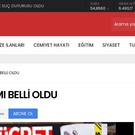
DOLAR
EURO
GRAM ALT
EK SUÇ DUYURUSU OLDU
47,5929
54,9560
6.493,17
TRON
$0.326939
E İLANLARI
CEMİYET HAYATI
EĞİTİM
SİYASET
TU
BELLİ OLDU
 BELLİ OLDU
ABONE OL