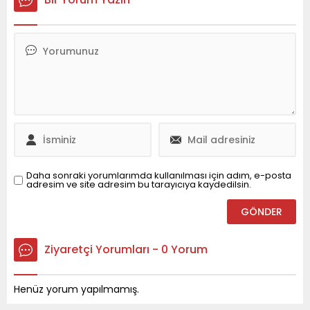
Akçakoca’nın gelişimi
açıklamada,”WhatsApp
üzerine
hesabım maalesef kötü
değerlendirmelerde
niyetli kişiler tarafından
bulunuldu. İki belediye
ele geçirilmiştir.
arasında iş birliği ve
Hesabımdan size gelen
çözüm yolları aramak
mesajların, aramaların ya
amacıyla yapılan bu
da diğer iletişimlerin
görüşmeler, bölgenin
benden gelmediğini ve
kalkınması için önemli bir
güvenli olmadığını
adım...
bilmenizi isterim. Bu süre
zarfında lütfen benden
gelen hiçbir...
Daha sonraki yorumlarımda kullanılması için adım, e-posta
adresim ve site adresim bu tarayıcıya kaydedilsin.
Ziyaretçi Yorumları - 0 Yorum
Henüz yorum yapılmamış.