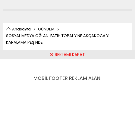
Anasayfa
GÜNDEM
SOSYAL MEDYA OĞLANI FATİH TOPAL YİNE AKÇAKOCA’YI
KARALAMA PEŞİNDE
REKLAMI KAPAT
SOSYAL MEDYA OĞLANI
FATİH TOPAL YİNE
MOBİL FOOTER REKLAM ALANI
AKÇAKOCA’YI KARALAMA
PEŞİNDE
Paylaş
Tweetle
Gönder