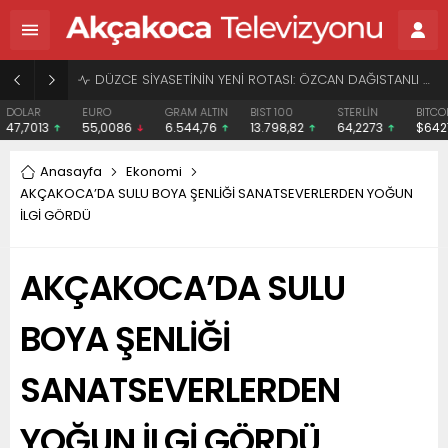
BAŞHEKİME “SONAY” DEMEK SUÇ DUYURUSU OLDU
EURO
GRAM ALTIN
BIST 100
STERLİN
BITCOIN
ETH
55,0086
6.544,76
13.798,82
64,2273
$64278
$18
Anasayfa
Ekonomi
AKÇAKOCA’DA SULU BOYA ŞENLİĞİ SANATSEVERLERDEN YOĞUN
İLGİ GÖRDÜ
AKÇAKOCA’DA SULU
BOYA ŞENLİĞİ
SANATSEVERLERDEN
YOĞUN İLGİ GÖRDÜ