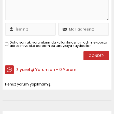
“Doğru ve ilkeli haber
kalmayacaklar.
anlayışıyla özveriyle
Öğrencilerimiz evinden
çalışan, düşünceleri ve
servisle alınacak ders
yorumları ile toplumu
sonrası yine servisle
bilgilendiren,
evlerine bırakılacak. 750
demokrasinin
metrekare kapalı
güçlenmesine her
alanımız 400
zaman katkıda bulunan
metrekarelik bahçe
tüm medya
alanımızla birlikte temiz
Daha sonraki yorumlarımda kullanılması için adım, e-posta
adresim ve site adresim bu tarayıcıya kaydedilsin.
mensuplarımızın 10...
hijyenik tam donanımlı
okul binamız alanında...
Ziyaretçi Yorumları - 0 Yorum
Henüz yorum yapılmamış.