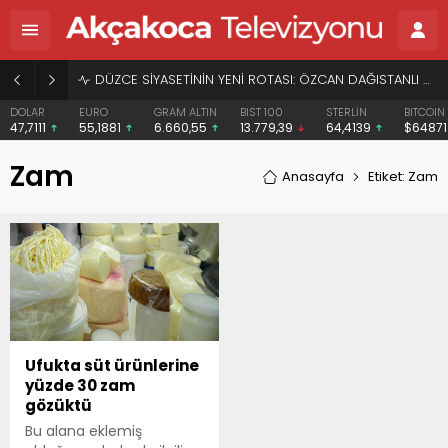
DÜZCE SİYASETİNİN YENİ ROTASI: ÖZCAN DAĞISTANLI VE “HERKESİN BAŞKANI” VİZYONU
DOLAR
EURO
GRAM ALTIN
BIST 100
STERLİN
BITCOIN
47,7111
55,1881
6.660,55
13.779,39
64,4139
$6487
Zam
Anasayfa
Etiket: Zam
Ufukta süt ürünlerine
yüzde 30 zam
gözüktü
Bu alana eklemiş