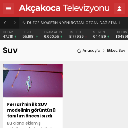
DÜZCE SİYASETİNİN YENİ ROTASI: ÖZCAN DAĞISTANLI VE “HERKESİN BAŞKANI” VİZYONU
DOLAR
EURO
GRAM ALTIN
BIST 100
STERLİN
BITCOIN
47,7111
55,1881
6.660,55
13.779,39
64,4139
$6489
Suv
Anasayfa
Etiket: Suv
Ferrari’nin ilk SUV
modelinin görüntüsü
tanıtım öncesi sızdı
Bu alana eklemiş