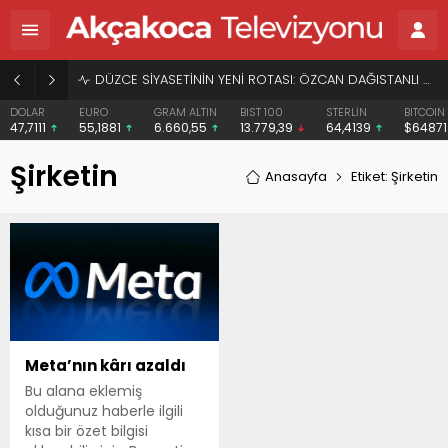
DÜZCE SİYASETİNİN YENİ ROTASI: ÖZCAN DAĞISTANLI VE “HERKESİN BAŞKANI” VİZYONU
DOLAR
EURO
GRAM ALTIN
BIST 100
STERLİN
BITCOIN
47,7111
55,1881
6.660,55
13.779,39
64,4139
$6487
Şirketin
Anasayfa
Etiket: Şirketin
Meta’nın kârı azaldı
Bu alana eklemiş
olduğunuz haberle ilgili
kısa bir özet bilgisi