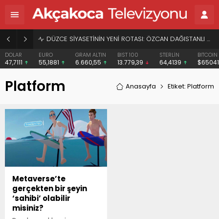
DÜZCE SİYASETİNİN YENİ ROTASI: ÖZCAN DAĞISTANLI VE “HERKESİN BAŞKANI” VİZYONU
DOLAR
EURO
GRAM ALTIN
BIST 100
STERLİN
BITCOIN
47,7111
55,1881
6.660,55
13.779,39
64,4139
$6504
Platform
Anasayfa
Etiket: Platform
Metaverse’te
gerçekten bir şeyin
‘sahibi’ olabilir
misiniz?