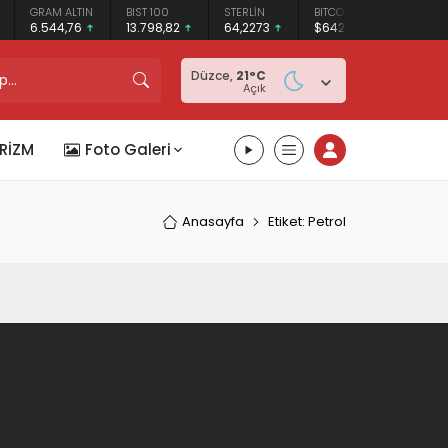
GRAM ALTIN
BIST 100
STERLİN
BITCOIN
ETHERE
6.544,76
13.798,82
64,2273
$64278
$1897.
Düzce,
21
°C
Açık
RİZM
Foto Galeri
Anasayfa
Etiket: Petrol