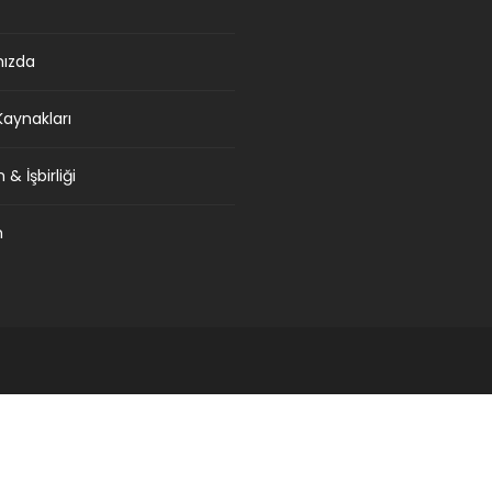
mızda
Kaynakları
& İşbirliği
m