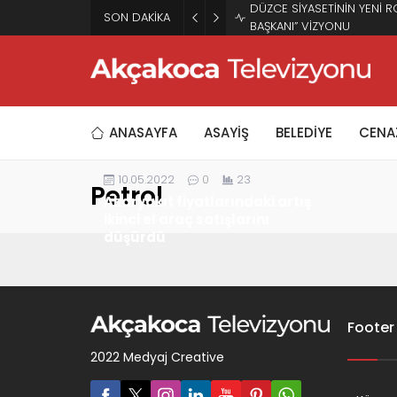
DÜZCE SİYASETİNİN YENİ R
SON DAKİKA
BAŞKANI” VİZYONU
ANASAYFA
ASAYİŞ
BELEDİYE
CENAZ
10.05.2022
0
23
Petrol
Akaryakıt fiyatlarındaki artış
ikinci el araç satışlarını
düşürdü
Footer
2022 Medyaj Creative