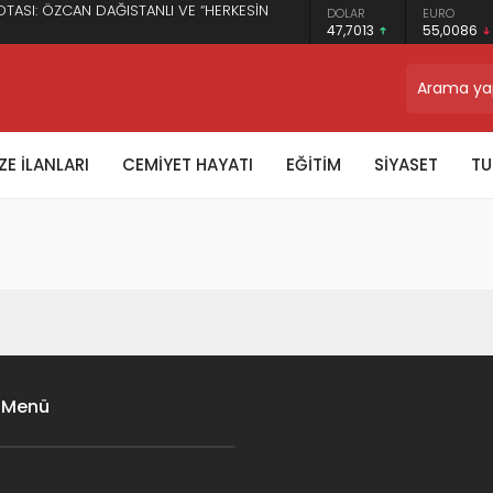
OTASI: ÖZCAN DAĞISTANLI VE “HERKESİN
DOLAR
EURO
47,7013
55,0086
TRON
$0.327601
E İLANLARI
CEMİYET HAYATI
EĞİTİM
SİYASET
TU
 Menü