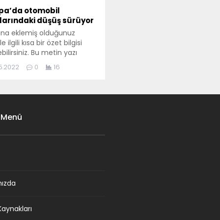
pa’da otomobil
şlarındaki düşüş sürüyor
ana eklemiş olduğunuz
 ilgili kısa bir özet bilgisi
bilirsiniz. Bu metin yazı
leme sayfasında "Özet"
05.2022
0
16
ünden eklenebilir. Özet
işse başlık altında kalın
 bu şekilde gösterilir,
memişse bu alan boş kalır.
 Menü
mızda
Kaynakları