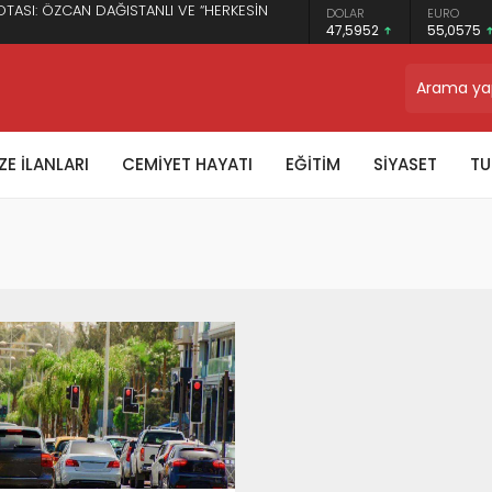
OTASI: ÖZCAN DAĞISTANLI VE “HERKESİN
DOLAR
EURO
47,5952
55,0575
TRON
$0.327035
E İLANLARI
CEMİYET HAYATI
EĞİTİM
SİYASET
TU