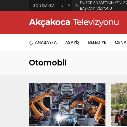
DÜZCE SİYASETİNİN YENİ R
SON DAKİKA
BAŞKANI” VİZYONU
ANASAYFA
ASAYİŞ
BELEDİYE
CENAZ
Otomobil