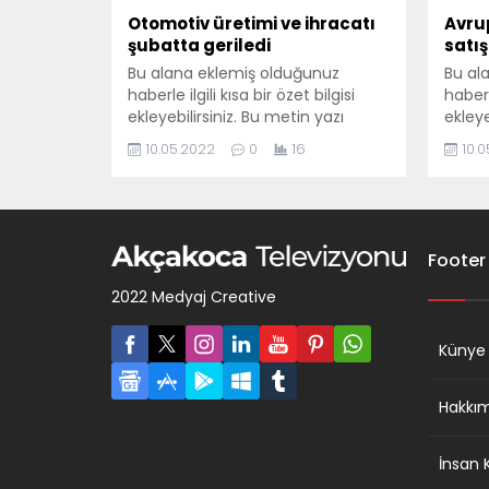
Otomotiv üretimi ve ihracatı
Avru
şubatta geriledi
satı
Bu alana eklemiş olduğunuz
Bu al
haberle ilgili kısa bir özet bilgisi
haberle
ekleyebilirsiniz. Bu metin yazı
ekleye
düzenleme sayfasında "Özet"
düzen
10.05.2022
0
16
10.
bölümünden eklenebilir. Özet
bölüm
eklenmişse başlık altında kalın
eklenm
olarak bu şekilde gösterilir,
olarak
eklenmemişse bu alan boş kalır.
eklen
Footer
2022 Medyaj Creative
Künye
Hakkı
İnsan 