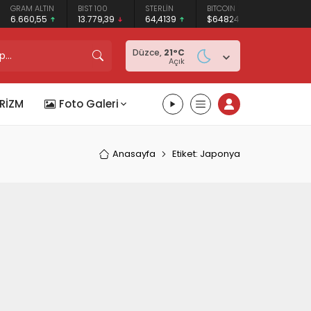
GRAM ALTIN
BIST 100
STERLİN
BITCOIN
ETHEREUM
6.660,55
13.779,39
64,4139
$64824
$1912.68
Düzce,
21
°C
Açık
RİZM
Foto Galeri
Anasayfa
Etiket: Japonya