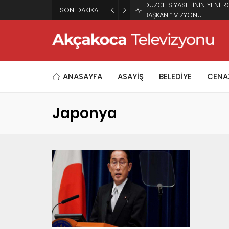
DÜZCE SİYASETİNİN YENİ R
SON DAKİKA
BAŞKANI” VİZYONU
ANASAYFA
ASAYİŞ
BELEDİYE
CENAZ
Japonya