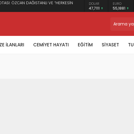
OTASI: ÖZCAN DAĞISTANLI VE “HERKESİN
DOLAR
EURO
47,7111
55,1881
TRON
$0.327472
E İLANLARI
CEMİYET HAYATI
EĞİTİM
SİYASET
TU