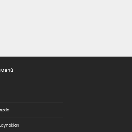
 Menü
mızda
Kaynakları