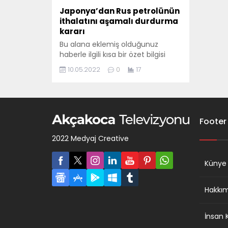
Japonya’dan Rus petrolünün
ithalatını aşamalı durdurma
kararı
Bu alana eklemiş olduğunuz
haberle ilgili kısa bir özet bilgisi
ekleyebilirsiniz. Bu metin yazı
10.05.2022
0
17
düzenleme sayfasında "Özet"
bölümünden eklenebilir. Özet
eklenmişse başlık altında kalın
olarak bu şekilde gösterilir,
eklenmemişse bu alan boş kalır.
Footer
2022 Medyaj Creative
Künye
Hakkı
İnsan 