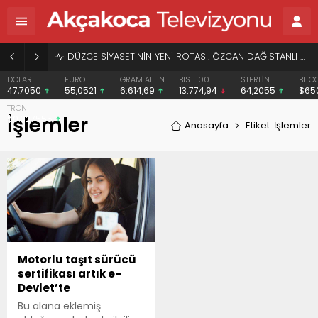
DÜZCE SİYASETİNİN YENİ ROTASI: ÖZCAN DAĞISTANLI VE “HERKESİN BAŞKANI” VİZYONU
DOLAR
EURO
GRAM ALTIN
BIST 100
STERLİN
BITC
47,7050
55,0521
6.614,69
13.774,94
64,2055
$65
TRON
İşlemler
$0.327555
Anasayfa
Etiket: İşlemler
Motorlu taşıt sürücü
sertifikası artık e-
Devlet’te
Bu alana eklemiş