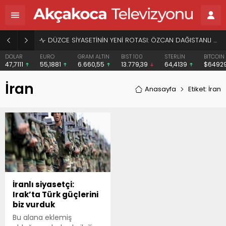
DÜZCE SİYASETİNİN YENİ ROTASI: ÖZCAN DAĞISTANLI VE “HERKESİN BAŞKANI” VİZYONU
DOLAR
EURO
GRAM ALTIN
BIST 100
STERLİN
BITCOIN
47,7111
55,1881
6.660,55
13.779,39
64,4139
$6492
İran
Anasayfa
Etiket: İran
İranlı siyasetçi:
Irak’ta Türk güçlerini
biz vurduk
Bu alana eklemiş