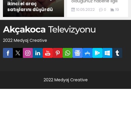
olduğunuz haberle ilgili
ikinci el araç
kısa bir özet bilgisi
satışlarını düşürdü
10.05.2022
0
19
ekleyebilirsiniz. Bu metin
yazı düzenleme
sayfasında "Özet"
bölümünden eklenebilir.
Özet eklenmişse başlık
2022 Medyaj Creative
altında kalın olarak bu
şekilde gösterilir,
eklenmemişse bu alan
boş kalır.
2022 Medyaj Creative