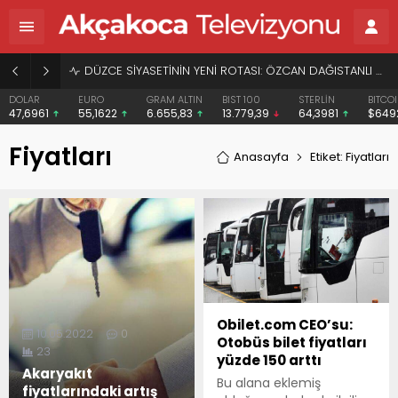
DÜZCE SİYASETİNİN YENİ ROTASI: ÖZCAN DAĞISTANLI VE “HERKESİN BAŞKANI” VİZYONU
DOLAR
EURO
GRAM ALTIN
BIST 100
STERLİN
BITCO
47,6961
55,1622
6.655,83
13.779,39
64,3981
$649
Fiyatları
Anasayfa
Etiket: Fiyatları
Obilet.com CEO’su:
10.05.2022
0
Otobüs bilet fiyatları
23
yüzde 150 arttı
Akaryakıt
Bu alana eklemiş
fiyatlarındaki artış