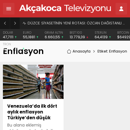
DÜZCE SİYASETİNİN YENİ ROTASI: ÖZCAN DAĞISTANLI VE “HERKESİN BAŞKANI” VİZYONU
DOLAR
EURO
GRAM ALTIN
BIST 100
STERLİN
BITCOIN
47,7111
55,1881
6.660,55
13.779,39
64,4139
$6492
TRON
Enflasyon
$0.327399
Anasayfa
Etiket: Enflasyon
Venezuela’da ilk dört
aylık enflasyon
Türkiye’den düşük
Bu alana eklemiş