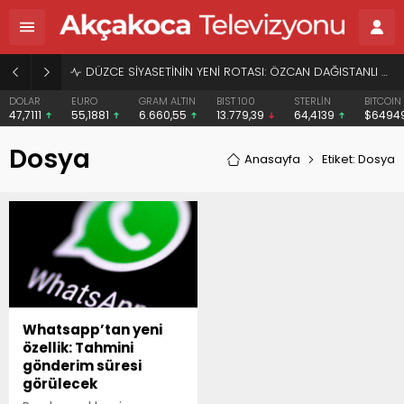
DÜZCE SİYASETİNİN YENİ ROTASI: ÖZCAN DAĞISTANLI VE “HERKESİN BAŞKANI” VİZYONU
DOLAR
EURO
GRAM ALTIN
BIST 100
STERLİN
BITCOIN
47,7111
55,1881
6.660,55
13.779,39
64,4139
$6494
Dosya
Anasayfa
Etiket: Dosya
Whatsapp’tan yeni
özellik: Tahmini
gönderim süresi
görülecek