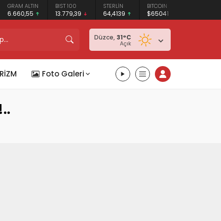
GRAM ALTIN
BIST 100
STERLİN
BITCOIN
ETHEREUM
6.660,55
13.779,39
64,4139
$65041
$1921.68
Düzce,
31
°C
Açık
RİZM
Foto Galeri
..