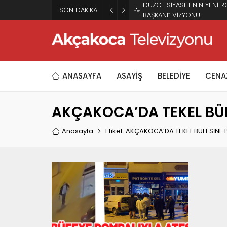
DÜZCE SİYASETİNİN YENİ R
SON DAKİKA
BAŞKANI” VİZYONU
ANASAYFA
ASAYİŞ
BELEDİYE
CENAZ
AKÇAKOCA’DA TEKEL BÜFE
Anasayfa
Etiket: AKÇAKOCA’DA TEKEL BÜFESİNE P