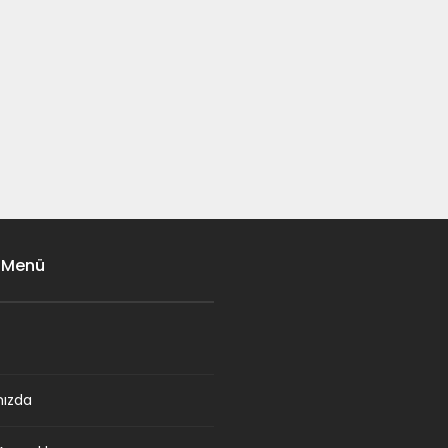
 Menü
mızda