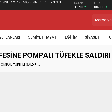
OTASI: ÖZCAN DAĞISTANLI VE “HERKESİN
DOLAR
EURO
47,7111
55,1881
TRON
$0.328755
E İLANLARI
CEMİYET HAYATI
EĞİTİM
SİYASET
TU
SİNE POMPALI TÜFEKLE SALDIRI!
OMPALI TÜFEKLE SALDIRI!..