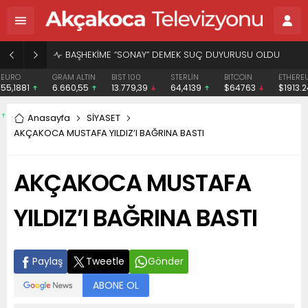
BAŞHEKİME “SONAY” DEMEK SUÇ DUYURUSU OLDU
EURO
GRAM ALTIN
BIST 100
STERLİN
BITCOIN
ETHERE
55,1881
6.660,55
13.779,39
64,4139
$64763
$1913.
Anasayfa
SİYASET
AKÇAKOCA MUSTAFA YILDIZ’I BAĞRINA BASTI
AKÇAKOCA MUSTAFA
YILDIZ’I BAĞRINA BASTI
Paylaş
Tweetle
Gönder
ABONE OL