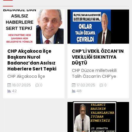
CHP Akçakoca İlçe
CHP’Lİ VEKİL ÖZCAN’IN
Başkanı Nurol
VEKİLLİĞİ SIKINTIYA
Badanoz’dan Asılsız
DÜŞTÜ
Haberlere Sert Tepki
CHP Düzce milletvekili
CHP Akçakoca İlçe
Talih Özcan’ın CHP’ye
Başkanı Nurol Badanoz,
muhalif duruşuyla bilinen
18.07.2025
0
17.02.2025
0
bazı haber sitelerinde
eski ilçe başkanı Tuğrul
42
48
kendisi hakkında çıkan
Abanoz’u ofisinde ziyaret
asılsız iddialara sert bir
etmesi çokça
dille yanıt verdi. Akçakoca
konuşuluyor. Ziyaret,
TV’nin haberine göre,
ilçedeki basın
özellikle “Hayalim Kent”
mensuplarının farklı
adlı sitede yer alan
tepkilerini de ortaya
“Badanoz görevden alındı,
çıkardı. Bir kısım, bu